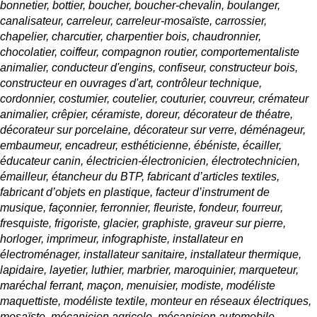
bonnetier, bottier, boucher, boucher-chevalin, boulanger,
canalisateur, carreleur, carreleur-mosaïste, carrossier,
chapelier, charcutier, charpentier bois, chaudronnier,
chocolatier,
coiffeur
, compagnon routier,
comportementaliste
animalier
, conducteur d'engins, confiseur, constructeur bois,
constructeur en ouvrages d'art, contrôleur technique,
cordonnier, costumier, coutelier, couturier, couvreur, crémateur
animalier, crêpier, céramiste, doreur, décorateur de théatre,
décorateur sur porcelaine, décorateur sur verre, déménageur,
embaumeur, encadreur, esthéticienne, ébéniste, écailler,
éducateur canin
, électricien-électronicien, électrotechnicien,
émailleur, étancheur du BTP, fabricant d’articles textiles,
fabricant d’objets en plastique, facteur d’instrument de
musique, façonnier, ferronnier, fleuriste, fondeur, fourreur,
fresquiste, frigoriste, glacier, graphiste, graveur sur pierre,
horloger, imprimeur, infographiste, installateur en
électroménager, installateur sanitaire, installateur thermique,
lapidaire, layetier, luthier, marbrier, maroquinier, marqueteur,
maréchal ferrant, maçon, menuisier, modiste, modéliste
maquettiste, modéliste textile, monteur en réseaux électriques,
mosaïste, mécanicien agricole, mécanicien automobile,